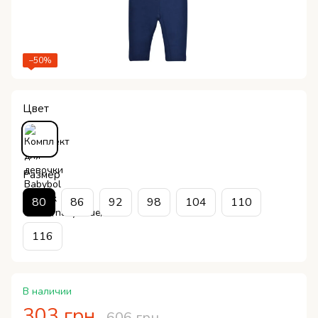
−50%
Цвет
Размер
80
86
92
98
104
110
116
В наличии
303 грн
606 грн