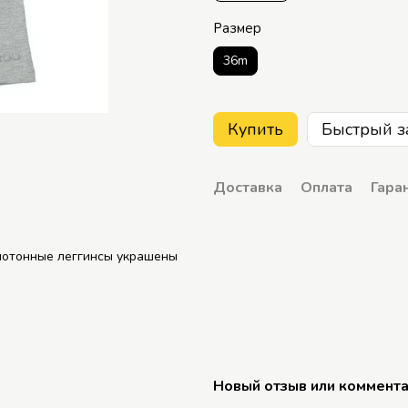
Размер
36m
Купить
Быстрый з
Доставка
Оплата
Гара
днотонные леггинсы украшены
Новый отзыв или коммент