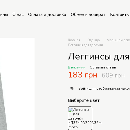
зины
О нас
Оплата и доставка
Обмен и возврат
Контакты
Главная
Одежда
Малышам дев
Леггинсы для девочки
Леггинсы для
В наличии
Оставить отзыв
183 грн
609 грн
Войти
для отображения накоп
%
Выберите цвет