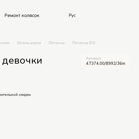
Ремонт колясок
Рус
очкам
Штаны шорты
Леггинсы
Леггинсы IDO
 девочки
Артикул
4.T374.00/8992/36m
ительной скидки