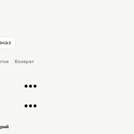
аказ
нтия
Возврат
арий