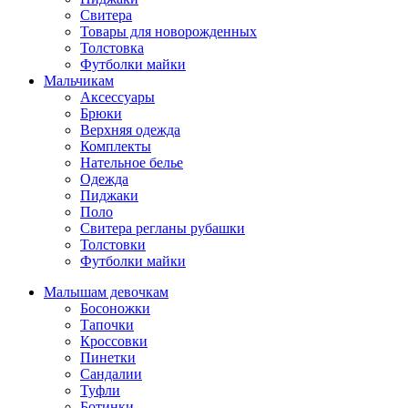
Свитера
Товары для новорожденных
Толстовка
Футболки майки
Мальчикам
Аксессуары
Брюки
Верхняя одежда
Комплекты
Нательное белье
Одежда
Пиджаки
Поло
Свитера регланы рубашки
Толстовки
Футболки майки
Малышам девочкам
Босоножки
Тапочки
Кроссовки
Пинетки
Сандалии
Туфли
Ботинки