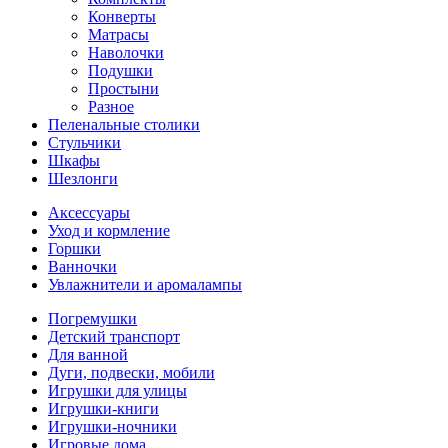
Конверты
Матрасы
Наволочки
Подушки
Простыни
Разное
Пеленальные столики
Стульчики
Шкафы
Шезлонги
Аксессуары
Уход и кормление
Горшки
Ванночки
Увлажнители и аромалампы
Погремушки
Детский транспорт
Для ванной
Дуги, подвески, мобили
Игрушки для улицы
Игрушки-книги
Игрушки-ночники
Игровые дома