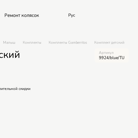
Ремонт колясок
Рус
Малыш
Комплекты
Комплекты Gamberritos
Комплект детский
ский
Артикул
9924/blue/TU
ительной скидки