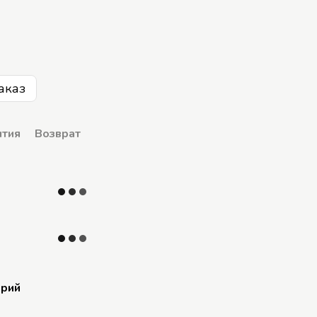
аказ
нтия
Возврат
арий