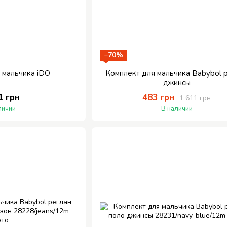
−70%
 мальчика iDO
Комплект для мальчика Babybol 
джинсы
1 грн
483 грн
1 611 грн
личии
В наличии