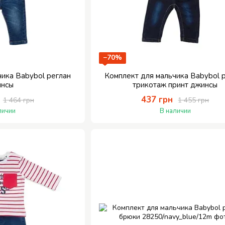
−70%
чика Babybol реглан
Комплект для мальчика Babybol 
инсы
трикотаж принт джинсы
437 грн
1 464 грн
1 455 грн
личии
В наличии