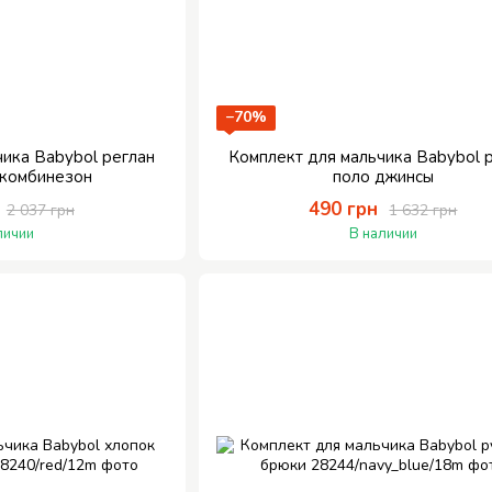
−70%
чика Babybol реглан
Комплект для мальчика Babybol 
 комбинезон
поло джинсы
490 грн
2 037 грн
1 632 грн
личии
В наличии