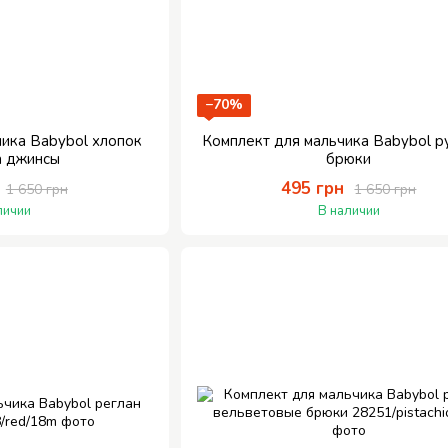
−70%
чика Babybol хлопок
Комплект для мальчика Babybol 
а джинсы
брюки
495 грн
1 650 грн
1 650 грн
личии
В наличии