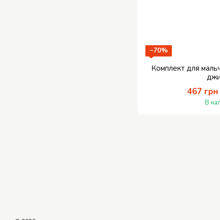
−70%
Комплект для маль
дж
467 грн
В на