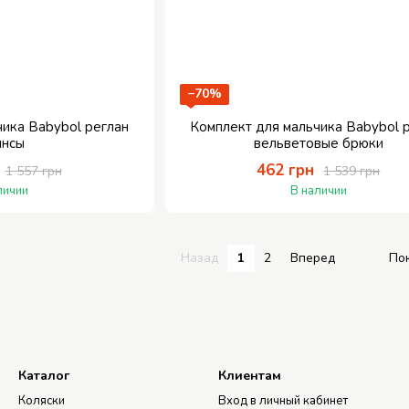
−70%
чика Babybol реглан
Комплект для мальчика Babybol 
инсы
вельветовые брюки
462 грн
1 557 грн
1 539 грн
личии
В наличии
Назад
1
2
Вперед
По
Каталог
Клиентам
Коляски
Вход в личный кабинет