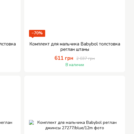
−70%
лстовка
Комплект для мальчика Babybol толстовка
реглан штаны
611 грн
2 037 грн
В наличии