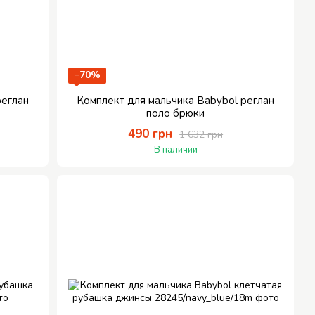
−70%
реглан
Комплект для мальчика Babybol реглан
поло брюки
490 грн
1 632 грн
В наличии