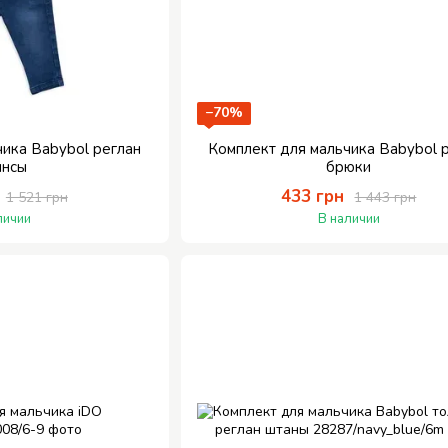
−70%
чика Babybol реглан
Комплект для мальчика Babybol 
инсы
брюки
433 грн
1 521 грн
1 443 грн
личии
В наличии