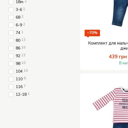
2
18m
1
3-6
2
68
2
6-9
1
74
−70%
13
80
Комплект для маль
16
86
дж
13
92
439 грн
10
В на
98
10
104
9
110
7
116
1
12-18