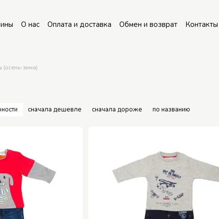
зины
О нас
Оплата и доставка
Обмен и возврат
Контакты
 (осень-зима)
рности
сначала дешевле
сначала дороже
по названию