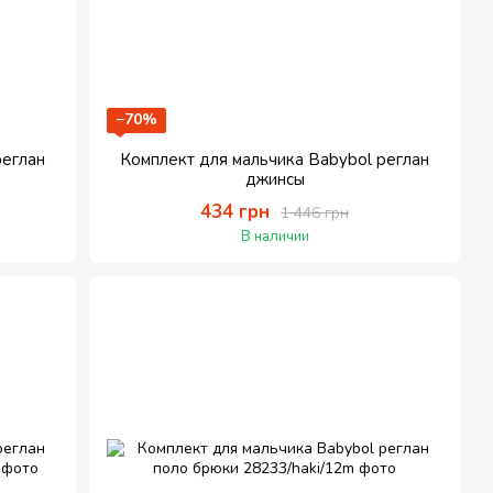
−70%
реглан
Комплект для мальчика Babybol реглан
джинсы
434 грн
1 446 грн
В наличии