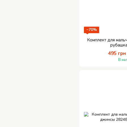
−70%
Комплект для маль
рубашк
495 грн
В на