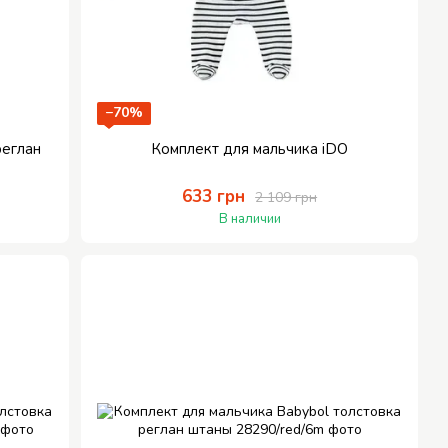
−70%
реглан
Комплект для мальчика iDO
633 грн
2 109 грн
В наличии