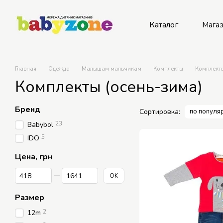
Перейти к основному контенту
Каталог
Мага
Главная
Одежда
Малышам мальчикам
Комплекты
Комплекты
Комплекты (осень-зима)
Бренд
Сортировка:
по популя
23
Babybol
5
IDO
Цена, грн
От Цена, грн
До Цена, грн
OK
Размер
2
12m