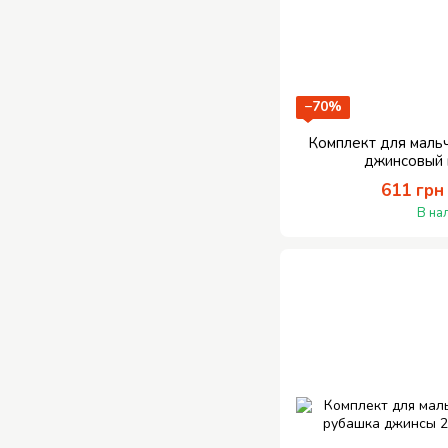
−70%
Комплект для маль
джинсовый
611 грн
В на