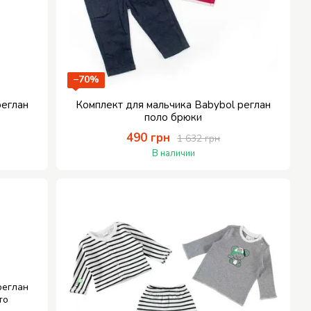
−70%
реглан
Комплект для мальчика Babybol реглан
поло брюки
490 грн
1 632 грн
В наличии