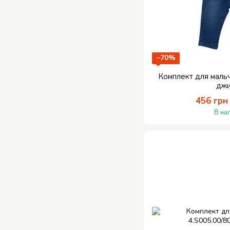
−70%
Комплект для маль
дж
456 грн
В на