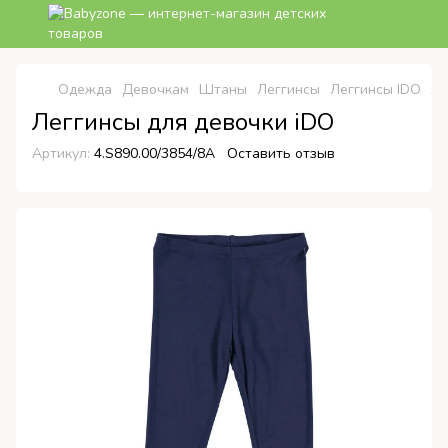
Одежда
Девочкам
Штаны
Леггинсы
Леггинсы IDO
Ле
Леггинсы для девочки iDO
Артикул:
4.S890.00/3854/8A
Оставить отзыв