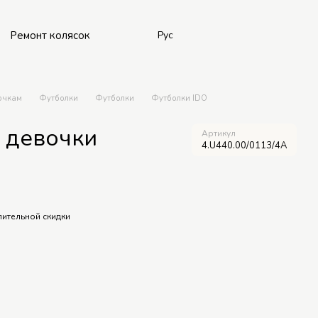
Ремонт колясок
Рус
очкам
Футболки
Футболки
Футболки IDO
 девочки
Артикул
4.U440.00/0113/4A
ительной скидки