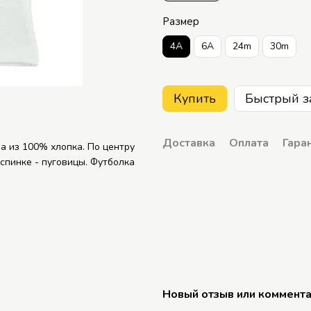
Размер
4A
6A
24m
30m
Купить
Быстрый з
Доставка
Оплата
Гара
а из 100% хлопка. По центру
спинке - пуговицы. Футболка
Новый отзыв или коммент