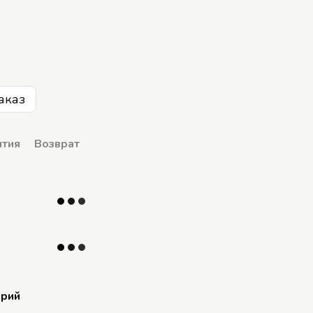
аказ
нтия
Возврат
арий