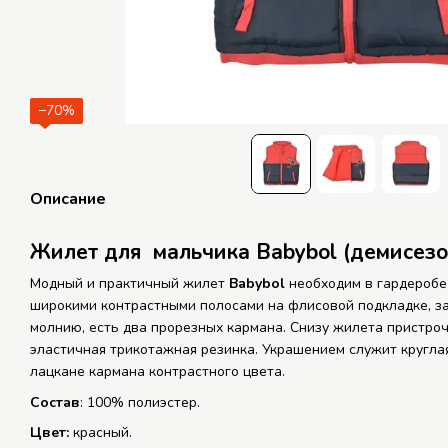
−70%
Описание
Жилет для
мальчика
Babybol
(демисез
Модный и практичный жилет
Babybol
необходим в гардеробе
широкими контрастными полосами на флисовой подкладке, за
молнию, есть два прорезных кармана. Снизу жилета пристро
эластичная трикотажная резинка. Украшением служит круглая
лацкане кармана контрастного цвета.
Состав
: 100% полиэстер.
Цвет:
красный.