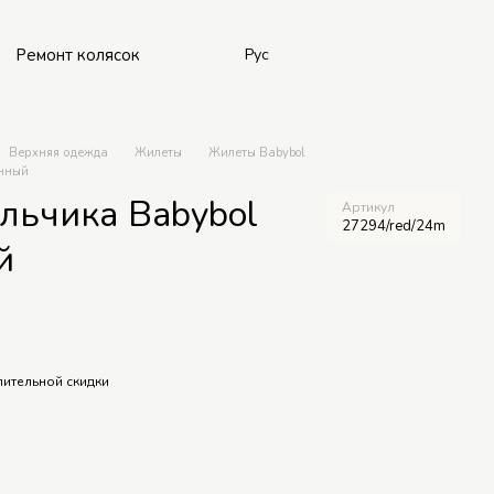
Ремонт колясок
Рус
Верхняя одежда
Жилеты
Жилеты Babybol
онный
льчика Babybol
Артикул
27294/red/24m
й
ительной скидки