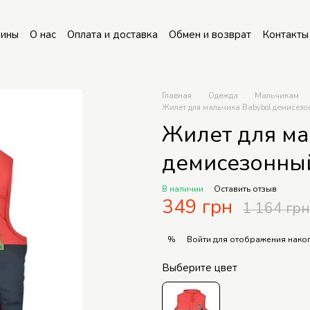
зины
О нас
Оплата и доставка
Обмен и возврат
Контакты
Главная
Одежда
Мальчикам
Жилет для мальчика Babybol демисез
Жилет для ма
демисезонны
В наличии
Оставить отзыв
349 грн
1 164 грн
Войти
для отображения накоп
%
Выберите цвет