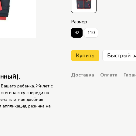
Размер
92
110
Купить
Быстрый з
Доставка
Оплата
Гара
онный)
.
 Вашего ребенка. Жилет с
стегивается спереди на
чена плотная двойная
 аппликация, резинка на