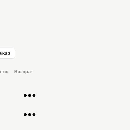
аказ
нтия
Возврат