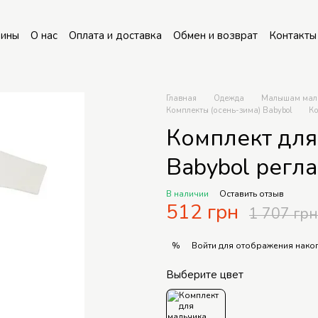
зины
О нас
Оплата и доставка
Обмен и возврат
Контакты
Главная
Одежда
Малышам мал
Комплекты (осень-зима) Babybol
Ко
Комплект для
Babybol регл
В наличии
Оставить отзыв
512 грн
1 707 грн
Войти
для отображения накоп
%
Выберите цвет