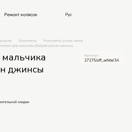
Ремонт колясок
Рус
ьчикам
Комплекты
Комплекты (осень-зима)
мплект для мальчика Babybol реглан джинсы
 мальчика
Артикул
27275/off_white/3A
ан джинсы
ительной скидки