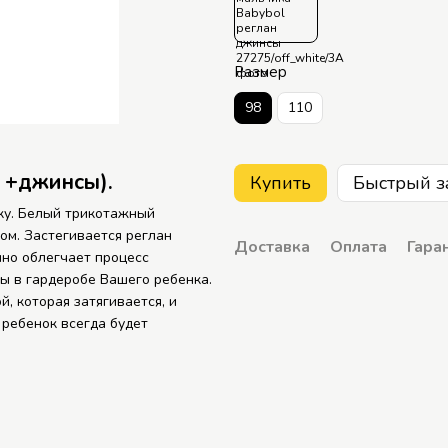
Размер
98
110
 +джинсы).
Купить
Быстрый з
ку. Белый трикотажный
ом. Застегивается реглан
Доставка
Оплата
Гара
нно облегчает процесс
ы в гардеробе Вашего ребенка.
, которая затягивается, и
 ребенок всегда будет