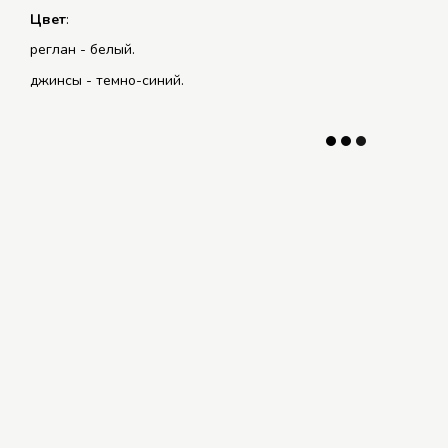
Цвет
:
реглан - белый.
джинсы - темно-синий.