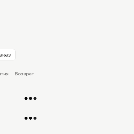
аказ
нтия
Возврат