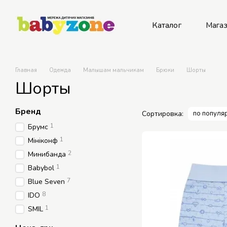
Перейти к основному контенту
Каталог
Мага
Главная
Одежда
Малышам мальчикам
Брюки
Шорты
Шорты
Бренд
Сортировка:
по популя
1
Брумс
1
Мініконф
2
Минибанда
1
Babybol
7
Blue Seven
8
IDO
1
SMIL