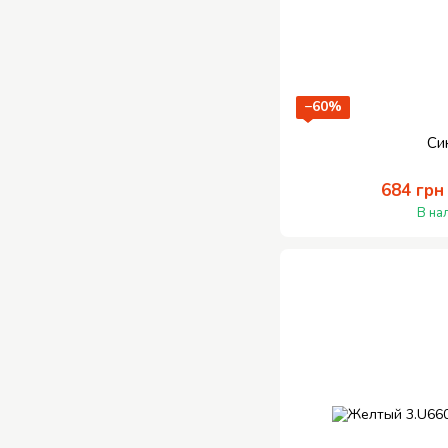
−60%
Си
684 грн
В на