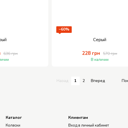
−60%
рый
Серый
н
228 грн
636 грн
570 грн
личии
В наличии
Назад
1
2
Вперед
По
Каталог
Клиентам
Коляски
Вход в личный кабинет