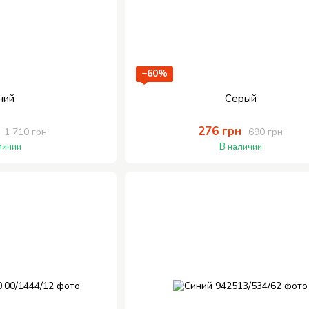
−60%
ний
Серый
276 грн
1 710 грн
690 грн
личии
В наличии