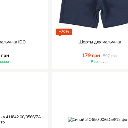
−70%
мальчика iDO
Шорты для мальчика
 грн
179 грн
597 грн
личии
В наличии