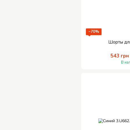
−70%
Шорты дл
543 грн
В на