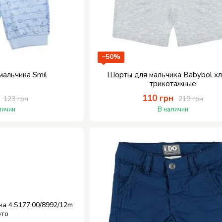
−50%
мальчика Smil
Шорты для мальчика Babybol х
трикотажные
110 грн
123 грн
219 грн
личии
В наличии