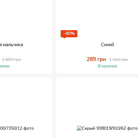
−80%
я мальчика
Синий
289 грн
1 809 грн
1 446 грн
личии
В наличии