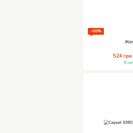
−60%
Же
524 грн
В на