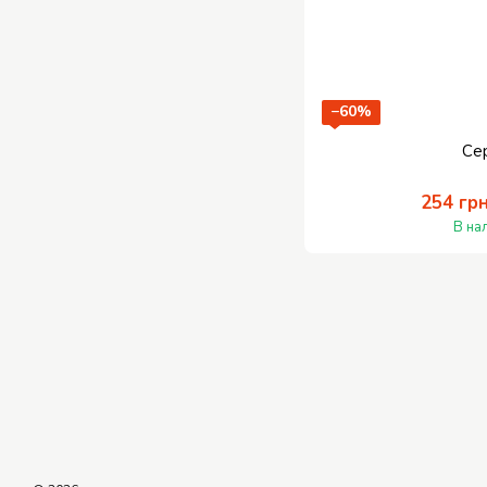
−60%
Се
254 гр
В на