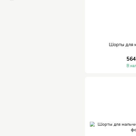
Шорты для 
564
В на