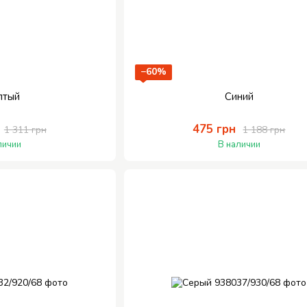
−60%
лтый
Синий
475 грн
1 311 грн
1 188 грн
личии
В наличии